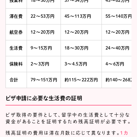
授業料
18～30万円
37～54万円
45～62万円
滞在費
22～53万円
45～113万円
55～140万円
航空券
12～20万円
12～20万円
12～20万円
生活費
9～15万円
18～30万円
24～40万円
保険料
2～3万円
3～4.5万円
4～6万円
合計
79～151万円
約115～222万円
約140～268万
ビザ申請に必要な生活費の証明
ビザ取得の要件として、留学中の生活費として十分な
資金があることを証明するため残高証明が必要です。
残高証明の費用は滞在月数に応じて異なります。
１カ