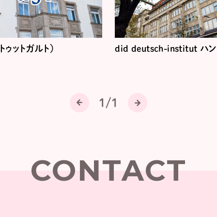
ュトゥットガルト）
did deutsch-institut
1/1
前
次
ペ
ペ
ー
ー
ジ
ジ
CONTACT
へ
へ