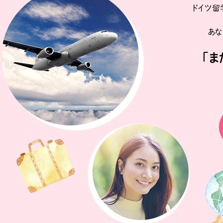
ドイツ留
あな
「