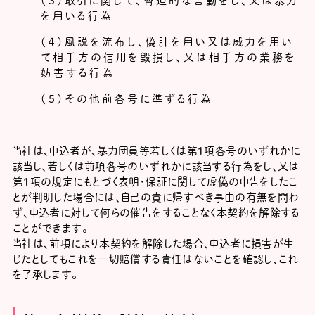
（３）取引に関して、脅迫的な言動をし、又は暴力
を用いる行為
（４）風説を流布し、偽計を用い又は威力を用い
て相手方の信用を毀損し、又は相手方の業務を
妨害する行為
（５）その他前各号に準ずる行為
当社は、申込者が、暴力団員等若しくは第1項各号のいずれかに
該当し、若しくは前項各号のいずれかに該当する行為をし、又は
第1項の規定にもとづく表明・保証に関して虚偽の申告をしたこ
とが判明した場合には、自己の責に帰すべき事由の有無を問わ
ず、申込者に対して何らの催告をすることなく本契約を解除する
ことができます。
当社は、前項により本契約を解除した場合、申込者に損害が生
じたとしてもこれを一切賠償する責任はないことを確認し、これ
を了承します。