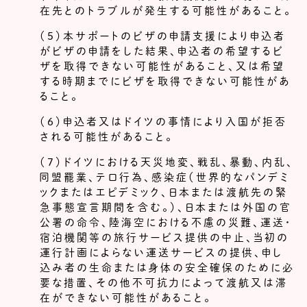
在先とのトラブルが発生する可能性があること。
（５）本サポートのビザの申請支援により申込者
がビザの申請をした結果、申込者の希望するビ
ザを取得できない可能性があること、又は希望
する時期までにビザを取得できない可能性があ
ること。
（６）申込者又はドイツの事情により入国が拒否
される可能性があること。
（７）ドイツにおける天災地変、戦乱、暴動、内乱、
同盟罷業、テロ行為、感染症（世界的なパンデミ
ックまたはエピデミック、日本または渡航先の緊
急事態宣言期間を含む。）、日本または外国の官
公署の命令、陸海空における不慮の災難、運送・
宿泊機関等の旅行サービス提供の中止、当初の
運行計画によらない運送サービスの提供、申し
込み者の生命または身体の安全確保のために必
要な措置、その他不可抗力によって渡航又は滞
在ができない可能性があること。