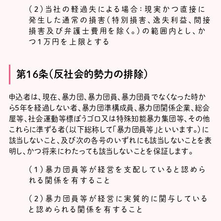
（２）当社の軽過失による場合：現実かつ直接に
発生した通常の損害（特別損害、逸失利益、間接
損害及び弁護士費用を除く。）の範囲内とし、か
つ1万円を上限とする
第16条（反社会的勢力の排除）
申込者は、現在、暴力団、暴力団員、暴力団員でなくなった時か
ら5年を経過しない者、暴力団準構成員、暴力団関係企業、総会
屋等、社会運動等標ぼうゴロ又は特殊知能暴力集団等、その他
これらに準ずる者（以下総称して「暴力団員等」といいます。）に
該当しないこと、及び次の各号のいずれにも該当しないことを表
明し、かつ将来にわたっても該当しないことを保証します。
（１）暴力団員等が経営を支配していると認めら
れる関係を有すること
（２）暴力団員等が経営に実質的に関与している
と認められる関係を有すること